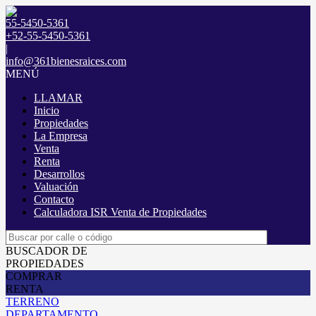
55-5450-5361
+52-55-5450-5361
|
info@361bienesraices.com
MENÚ
LLAMAR
Inicio
Propiedades
La Empresa
Venta
Renta
Desarrollos
Valuación
Contacto
Calculadora ISR Venta de Propiedades
BUSCADOR DE
PROPIEDADES
COMPRAR
RENTA
TERRENO
DEPARTAMENTO