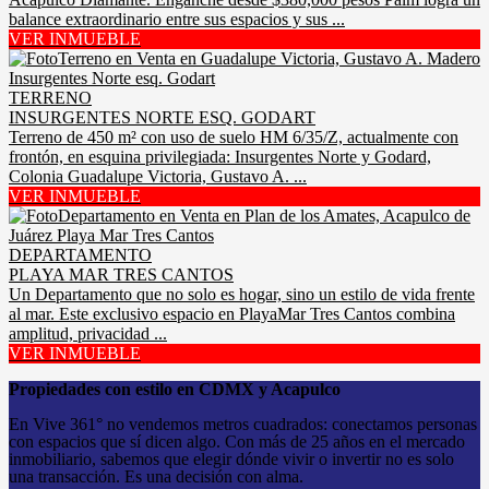
balance extraordinario entre sus espacios y sus ...
VER INMUEBLE
TERRENO
INSURGENTES NORTE ESQ. GODART
Terreno de 450 m² con uso de suelo HM 6/35/Z, actualmente con
frontón, en esquina privilegiada: Insurgentes Norte y Godard,
Colonia Guadalupe Victoria, Gustavo A. ...
VER INMUEBLE
DEPARTAMENTO
PLAYA MAR TRES CANTOS
Un Departamento que no solo es hogar, sino un estilo de vida frente
al mar. Este exclusivo espacio en PlayaMar Tres Cantos combina
amplitud, privacidad ...
VER INMUEBLE
Propiedades con estilo en CDMX y Acapulco
En Vive 361° no vendemos metros cuadrados: conectamos personas
con espacios que sí dicen algo. Con más de 25 años en el mercado
inmobiliario, sabemos que elegir dónde vivir o invertir no es solo
una transacción. Es una decisión con alma.