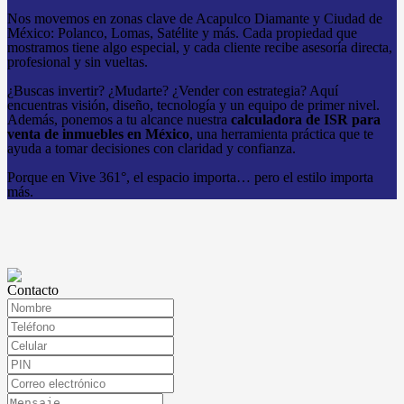
Nos movemos en zonas clave de Acapulco Diamante y Ciudad de
México: Polanco, Lomas, Satélite y más. Cada propiedad que
mostramos tiene algo especial, y cada cliente recibe asesoría directa,
profesional y sin vueltas.
¿Buscas invertir? ¿Mudarte? ¿Vender con estrategia? Aquí
encuentras visión, diseño, tecnología y un equipo de primer nivel.
Además, ponemos a tu alcance nuestra
calculadora de ISR para
venta de inmuebles en México
, una herramienta práctica que te
ayuda a tomar decisiones con claridad y confianza.
Porque en Vive 361°, el espacio importa… pero el estilo importa
más.
Contacto