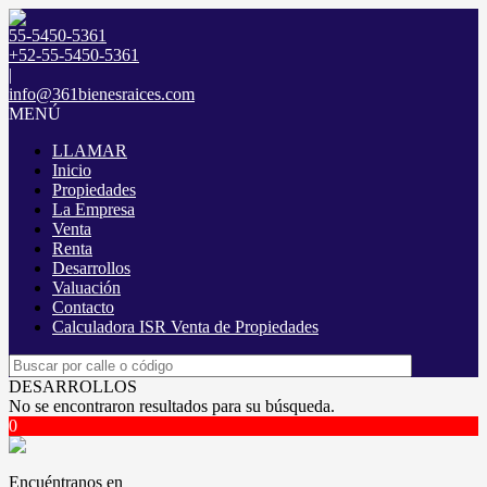
55-5450-5361
+52-55-5450-5361
|
info@361bienesraices.com
MENÚ
LLAMAR
Inicio
Propiedades
La Empresa
Venta
Renta
Desarrollos
Valuación
Contacto
Calculadora ISR Venta de Propiedades
DESARROLLOS
No se encontraron resultados para su búsqueda.
0
Encuéntranos en