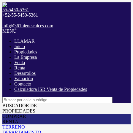
55-5450-5361
+52-55-5450-5361
|
info@361bienesraices.com
MENÚ
LLAMAR
Inicio
Propiedades
La Empresa
Venta
Renta
Desarrollos
Valuación
Contacto
Calculadora ISR Venta de Propiedades
BUSCADOR DE
PROPIEDADES
COMPRAR
RENTA
TERRENO
DEPARTAMENTO